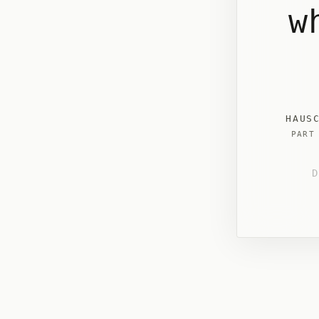
w
HAUS
PART